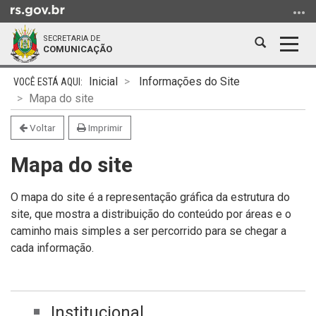
Ir
para
SECRETARIA DE
o
Abrir
Alter
COMUNICAÇÃO
conteúdo
a
a
Ir
Início
busca
nave
Inicial
Informações do Site
para
do
Mapa do site
o
conteúdo
menu
Voltar
Imprimir
Ir
Mapa do site
para
a
busca
O mapa do site é a representação gráfica da estrutura do
site, que mostra a distribuição do conteúdo por áreas e o
caminho mais simples a ser percorrido para se chegar a
cada informação.
Institucional