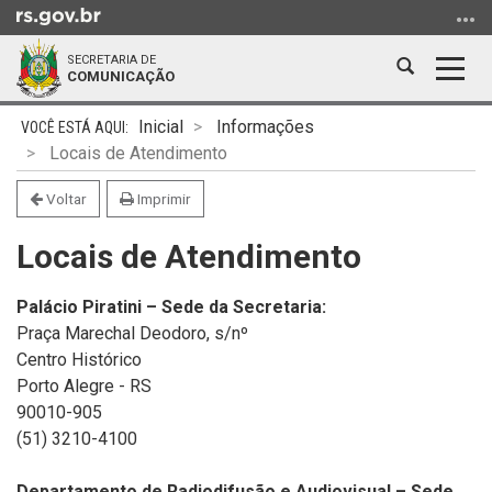
Ir
para
SECRETARIA DE
o
Abrir
Alter
COMUNICAÇÃO
conteúdo
a
a
Ir
Início
busca
nave
Inicial
Informações
para
do
Locais de Atendimento
o
conteúdo
menu
Voltar
Imprimir
Ir
Locais de Atendimento
para
a
busca
Palácio Piratini – Sede da Secretaria:
Praça Marechal Deodoro, s/nº
Centro Histórico
Porto Alegre - RS
90010-905
(51) 3210-4100
Departamento de Radiodifusão e Audiovisual – Sede